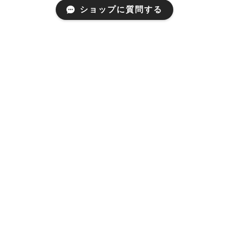
ショップに質問する
WOODWORK 家具と工房
とコーヒー
concept