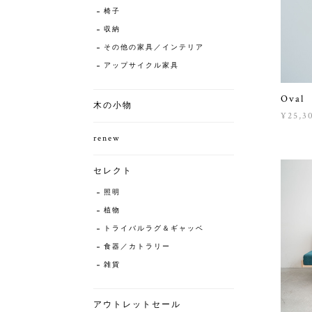
椅子
収納
その他の家具／インテリア
アップサイクル家具
Ova
木の小物
¥25,3
renew
セレクト
照明
植物
トライバルラグ＆ギャッベ
食器／カトラリー
雑貨
アウトレットセール