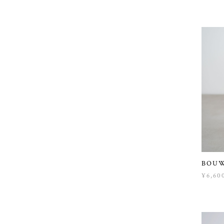
BOU
¥6,60