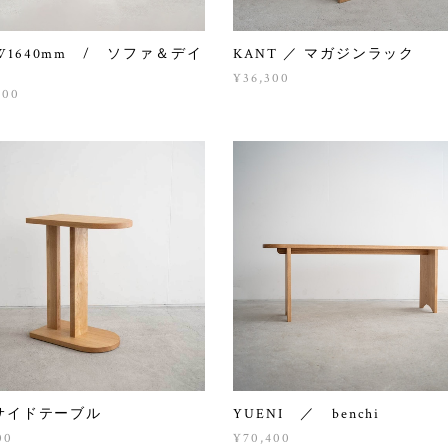
 W1640mm / ソファ＆デイ
KANT ／ マガジンラック
ド
¥36,300
000
/ サイドテーブル
YUENI ／ benchi
00
¥70,400