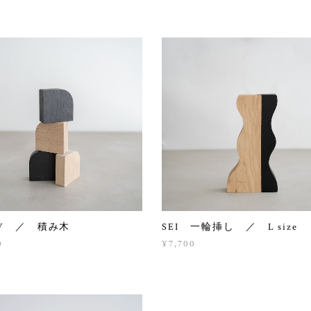
W ／ 積み木
SEI 一輪挿し ／ L size
0
¥7,700