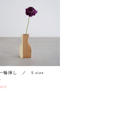
 一輪挿し ／ S size
0
OUT