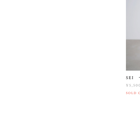
SEI
¥5,50
SOLD 