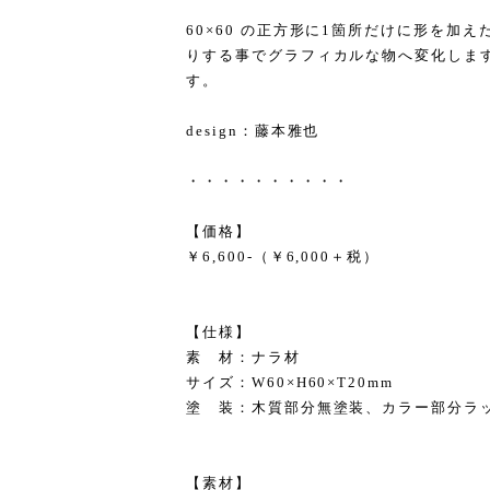
60×60 の正方形に1箇所だけに形を加
りする事でグラフィカルな物へ変化しま
す。
design：藤本雅也
・・・・・・・・・・
【価格】
￥6,600-（￥6,000＋税）
【仕様】
素 材：ナラ材
サイズ：W60×H60×T20mm
塗 装：木質部分無塗装、カラー部分ラ
【素材】