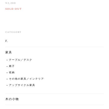
¥2,200
SOLD OUT
CATEGORY
F.
家具
テーブル／デスク
椅子
収納
その他の家具／インテリア
アップサイクル家具
木の小物