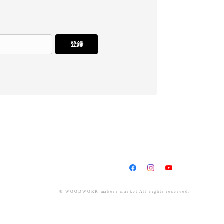
登録
© WOODWORK makers market All rights reserved.