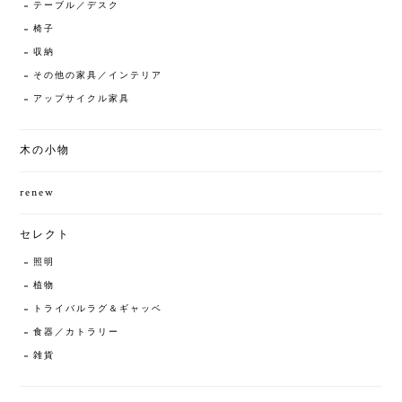
テーブル／デスク
椅子
収納
その他の家具／インテリア
アップサイクル家具
木の小物
renew
セレクト
照明
植物
トライバルラグ＆ギャッベ
食器／カトラリー
雑貨