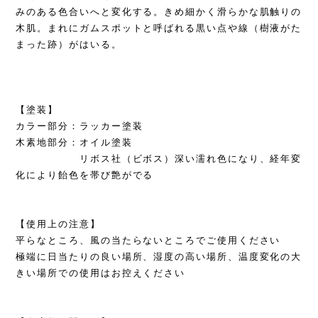
みのある色合いへと変化する。きめ細かく滑らかな肌触りの
木肌。まれにガムスポットと呼ばれる黒い点や線（樹液がた
まった跡）がはいる。
【塗装】
カラー部分：ラッカー塗装
木素地部分：オイル塗装
リボス社（ビボス）深い濡れ色になり、経年変
化により飴色を帯び艶がでる
【使用上の注意】
平らなところ、風の当たらないところでご使用ください
極端に日当たりの良い場所、湿度の高い場所、温度変化の大
きい場所での使用はお控えください