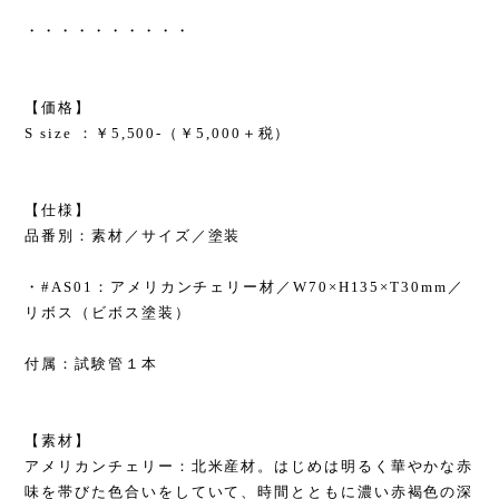
・・・・・・・・・・
【価格】
S size ：￥5,500-（￥5,000＋税）
【仕様】
品番別：素材／サイズ／塗装
・#AS01：アメリカンチェリー材／W70×H135×T30mm／
リボス（ビボス塗装）
付属：試験管１本
【素材】
アメリカンチェリー：北米産材。はじめは明るく華やかな赤
味を帯びた色合いをしていて、時間とともに濃い赤褐色の深