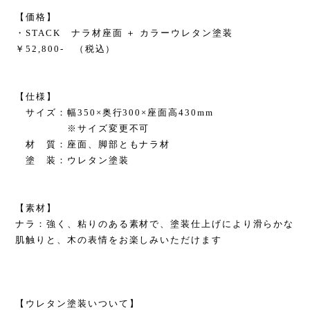
【価格】
・STACK ナラ材座面 ＋ カラーウレタン塗装
￥52,800- （税込）
【仕様】
サイズ：幅350×奥行300×座面高430mm
※サイズ変更不可
材 質：座面、脚部ともナラ材
塗 装：ウレタン塗装
【素材】
ナラ：強く、粘りのある素材で、塗装仕上げにより滑らかな
肌触りと、木の表情をお楽しみいただけます
【ウレタン塗装いついて】