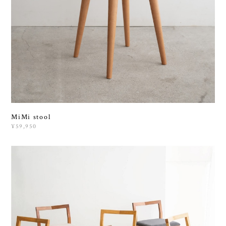
MiMi stool
¥59,950