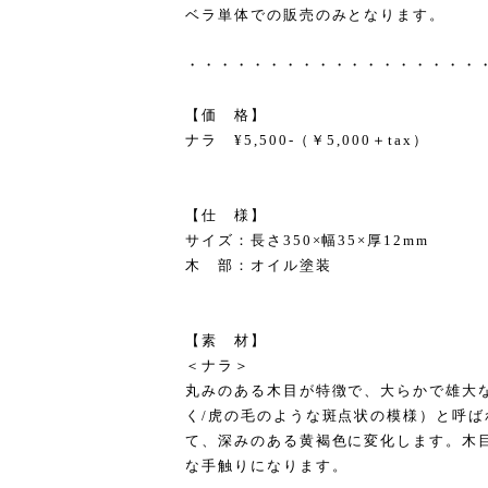
ベラ単体での販売のみとなります。
・・・・・・・・・・・・・・・・・・
【価 格】
ナラ ¥5,500-（￥5,000＋tax）
【仕 様】
サイズ：長さ350×幅35×厚12mm
木 部：オイル塗装
【素 材】
＜ナラ＞
丸みのある木目が特徴で、大らかで雄大
く/虎の毛のような斑点状の模様）と呼
て、深みのある黄褐色に変化します。木
な手触りになります。