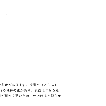
・・・
な印象があります。虎斑杢（とらふも
ばれる独特の杢があり、表面は年月を経
目が細かく硬いため、仕上げると滑らか