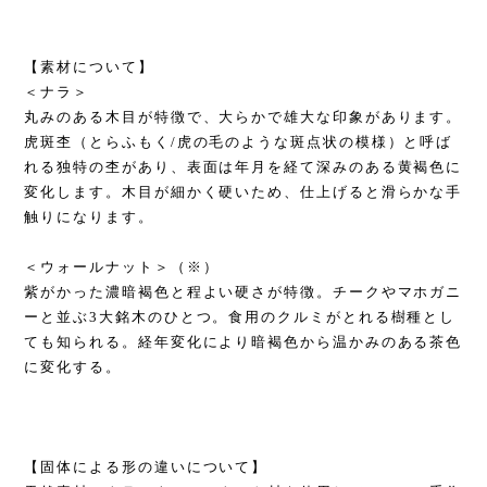
【素材について】
＜ナラ＞
丸みのある木目が特徴で、大らかで雄大な印象があります。
虎斑杢（とらふもく/虎の毛のような斑点状の模様）と呼ば
れる独特の杢があり、表面は年月を経て深みのある黄褐色に
変化します。木目が細かく硬いため、仕上げると滑らかな手
触りになります。
＜ウォールナット＞（※）
紫がかった濃暗褐色と程よい硬さが特徴。チークやマホガニ
ーと並ぶ3大銘木のひとつ。食用のクルミがとれる樹種とし
ても知られる。経年変化により暗褐色から温かみのある茶色
に変化する。
【固体による形の違いについて】