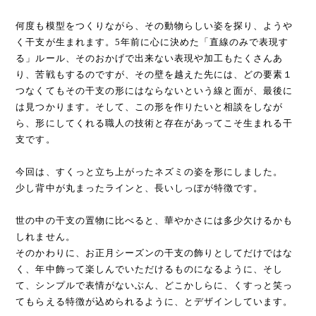
何度も模型をつくりながら、その動物らしい姿を探り、ようや
く干支が生まれます。5年前に心に決めた「直線のみで表現す
る」ルール、そのおかげで出来ない表現や加工もたくさんあ
り、苦戦もするのですが、その壁を越えた先には、どの要素１
つなくてもその干支の形にはならないという線と面が、最後に
は見つかります。そして、この形を作りたいと相談をしなが
ら、形にしてくれる職人の技術と存在があってこそ生まれる干
支です。
今回は、すくっと立ち上がったネズミの姿を形にしました。
少し背中が丸まったラインと、長いしっぽが特徴です。
世の中の干支の置物に比べると、華やかさには多少欠けるかも
しれません。
そのかわりに、お正月シーズンの干支の飾りとしてだけではな
く、年中飾って楽しんでいただけるものになるように、そし
て、シンプルで表情がないぶん、どこかしらに、くすっと笑っ
てもらえる特徴が込められるように、とデザインしています。