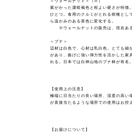
＜ウォールナット＞（※）
紫がかった濃暗褐色と程よい硬さが特徴
ひとつ。食用のクルミがとれる樹種とし
ら温かみのある茶色に変化する。
※ウォールナットの販売は、現在ある
＜ブナ＞
辺材は白色で、心材は乳白色。とても細
があり、曲げに強い弾力性を活かした家
れる。日本では白神山地のブナ林が有名
【使用上の注意】
極端に日当たりの良い場所、湿度の高い
が直接当たるような場所での使用はお控
【お届けについて】