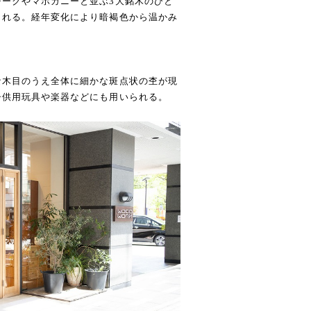
ークやマホガニーと並ぶ3大銘木のひと
られる。経年変化により暗褐色から温かみ
な木目のうえ全体に細かな斑点状の杢が現
子供用玩具や楽器などにも用いられる。