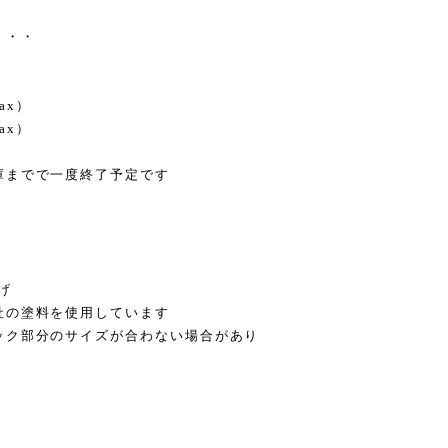
・・・
ax）
ax）
庫までで一度終了予定です
げ
の塗料を使用しています
部分のサイズが合わない場合があり