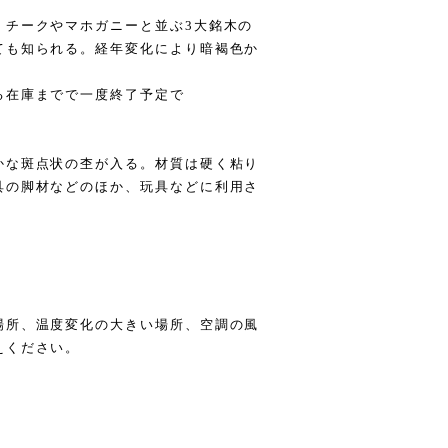
。チークやマホガニーと並ぶ3大銘木の
ても知られる。経年変化により暗褐色か
在庫までで一度終了予定で
かな斑点状の杢が入る。材質は硬く粘り
具の脚材などのほか、玩具などに利用さ
。
場所、温度変化の大きい場所、空調の風
えください。