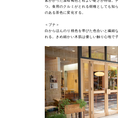
紫がかった濃暗褐色と程よい硬さが特徴。チ
つ。食用のクルミがとれる樹種としても知
のある茶色に変化する。
＜ブナ＞
白からほんのり桃色を帯びた色合いと繊細
れる。きめ細かい木肌は優しい触り心地で