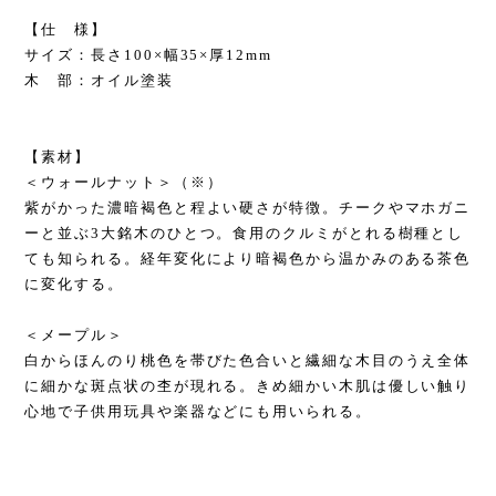
【仕 様】
サイズ：長さ100×幅35×厚12mm
木 部：オイル塗装
【素材】
＜ウォールナット＞（※）
紫がかった濃暗褐色と程よい硬さが特徴。チークやマホガニ
ーと並ぶ3大銘木のひとつ。食用のクルミがとれる樹種とし
ても知られる。経年変化により暗褐色から温かみのある茶色
に変化する。
＜メープル＞
白からほんのり桃色を帯びた色合いと繊細な木目のうえ全体
に細かな斑点状の杢が現れる。きめ細かい木肌は優しい触り
心地で子供用玩具や楽器などにも用いられる。