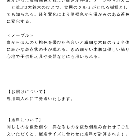
紫がかった濃暗褐色と程よい硬さが特徴。チークやマホガニ
ーと並ぶ3大銘木のひとつ。食用のクルミがとれる樹種とし
ても知られる。経年変化により暗褐色から温かみのある茶色
に変化する。
＜メープル＞
白からほんのり桃色を帯びた色合いと繊細な木目のうえ全体
に細かな斑点状の杢が現れる。きめ細かい木肌は優しい触り
心地で子供用玩具や楽器などにも用いられる。
【お届けについて】
専用箱入れにて発送いたします。
【送料について】
同じものを複数個や、異なるものを複数個組み合わせてご注
文いただくと、配送サイズに合わせた送料が計算されます。