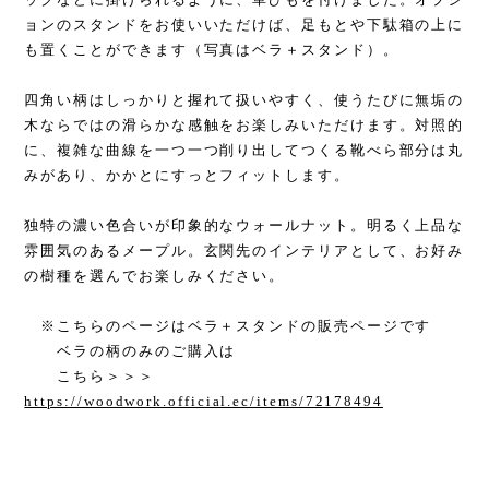
ョンのスタンドをお使いいただけば、足もとや下駄箱の上に
も置くことができます（写真はベラ＋スタンド）。
四角い柄はしっかりと握れて扱いやすく、使うたびに無垢の
木ならではの滑らかな感触をお楽しみいただけます。対照的
に、複雑な曲線を一つ一つ削り出してつくる靴べら部分は丸
みがあり、かかとにすっとフィットします。
独特の濃い色合いが印象的なウォールナット。明るく上品な
雰囲気のあるメープル。玄関先のインテリアとして、お好み
の樹種を選んでお楽しみください。
※こちらのページはベラ＋スタンドの販売ページです
ベラの柄のみのご購入は
こちら＞＞＞
https://woodwork.official.ec/items/72178494