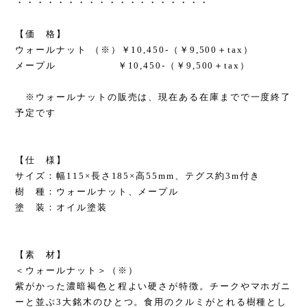
・・・・・・・・・・・・・・・・・・・
【価 格】
ウォールナット （※）￥10,450-（￥9,500＋tax）
メープル ￥10,450-（￥9,500＋tax）
※ウォールナットの販売は、現在ある在庫までで一度終了
予定です
【仕 様】
サイズ：幅115×長さ185×高55mm、テグス約3m付き
樹 種：ウォールナット、メープル
塗 装：オイル塗装
【素 材】
＜ウォールナット＞（※）
紫がかった濃暗褐色と程よい硬さが特徴。チークやマホガニ
ーと並ぶ3大銘木のひとつ。食用のクルミがとれる樹種とし